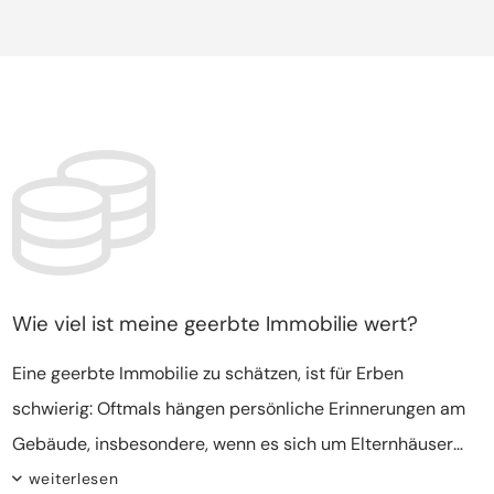
innerhalb von zwei Jahren handeln, da in diesem Zeitraum
die Änderung im Grundbuch gebührenfrei ist. Sie müssen
also entscheiden, ob sie das Gebäude selbst bewohnen,
vermieten oder verkaufen möchten.
Wie viel ist meine geerbte Immobilie wert?
Eine geerbte Immobilie zu schätzen, ist für Erben
schwierig: Oftmals hängen persönliche Erinnerungen am
Gebäude, insbesondere, wenn es sich um Elternhäuser
handelt. Häufig übersteigt der ideelle Wert den
weiterlesen