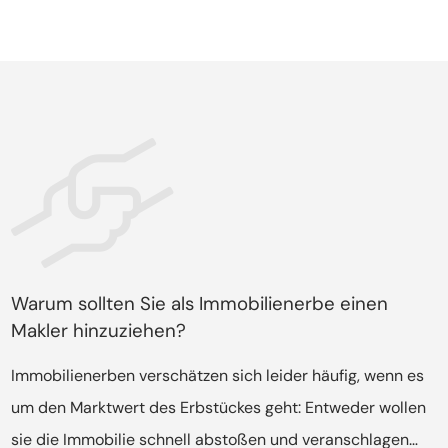
tatsächlichen Marktwert. Soll die Immobilie schnell
verkauft werden, wird der Preis häufig zu niedrig
angesetzt und somit ist der Verkauf im schlimmsten Fall
verlustreich. In jedem Fall sollten Erben zunächst einen
Experten zurate ziehen, der ihnen sagt ob es sinnvoll ist,
das Erbe anzunehmen und wie profitabel es ist.
Warum sollten Sie als Immobilienerbe einen
Makler hinzuziehen?
Immobilienerben verschätzen sich leider häufig, wenn es
um den Marktwert des Erbstückes geht: Entweder wollen
sie die Immobilie schnell abstoßen und veranschlagen